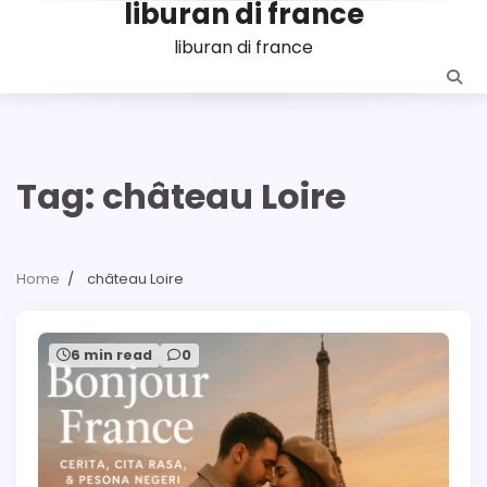
liburan di france
Skip
to
liburan di france
content
Tag:
château Loire
Home
château Loire
6 min read
0