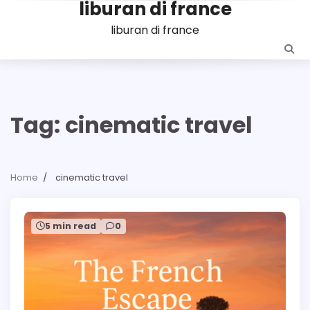
liburan di france
Skip
to
liburan di france
content
Tag:
cinematic travel
Home
cinematic travel
5 min read
0