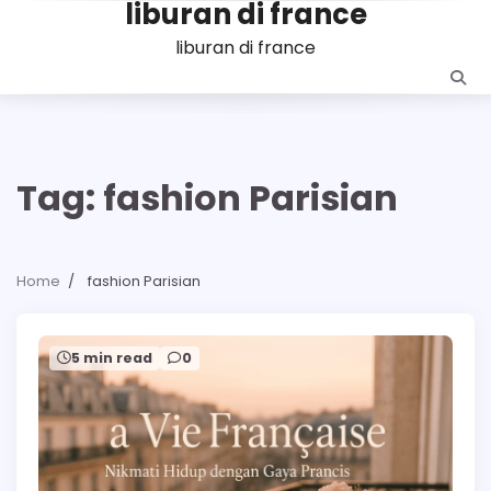
liburan di france
Skip
to
liburan di france
content
Tag:
fashion Parisian
Home
fashion Parisian
5 min read
0