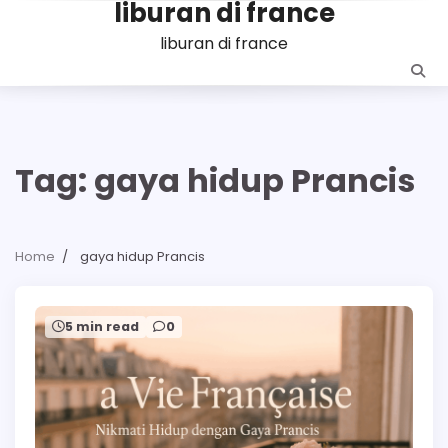
liburan di france
Skip
to
liburan di france
content
Tag:
gaya hidup Prancis
Home
gaya hidup Prancis
5 min read
0