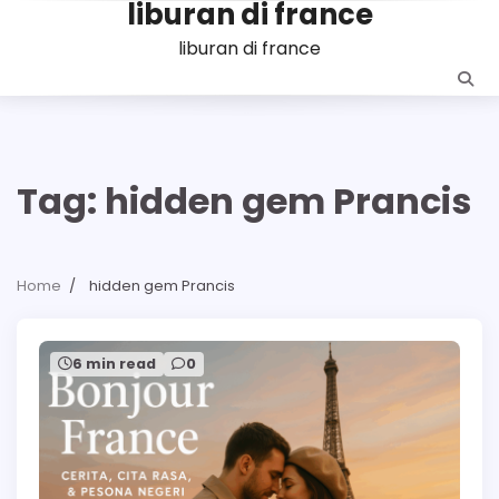
liburan di france
Skip
to
liburan di france
content
Tag:
hidden gem Prancis
Home
hidden gem Prancis
6 min read
0