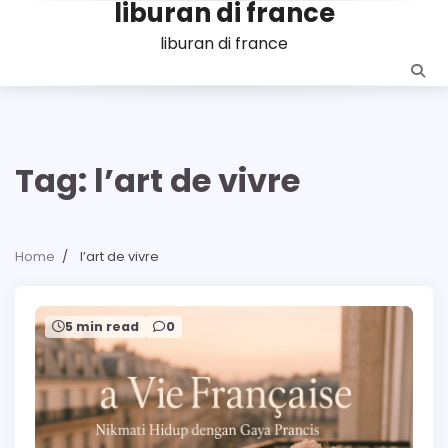
liburan di france
Skip
to
liburan di france
content
Tag:
l’art de vivre
Home
l’art de vivre
5 min read
0