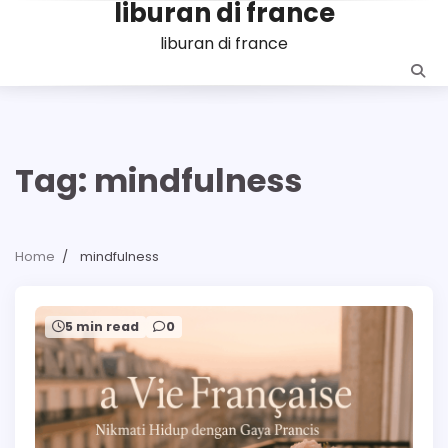
liburan di france
Skip
to
liburan di france
content
Tag:
mindfulness
Home
mindfulness
5 min read
0