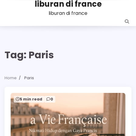
liburan di france
Skip
to
liburan di france
content
Tag:
Paris
Home
Paris
5 min read
0