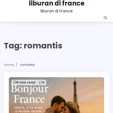
liburan di france
Skip
to
liburan di france
content
Tag:
romantis
Home
romantis
6 min read
0