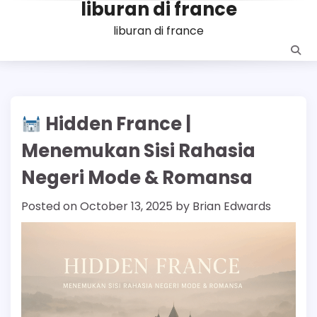
liburan di france
Skip
to
liburan di france
content
Hidden France |
Menemukan Sisi Rahasia
Negeri Mode & Romansa
Posted on
October 13, 2025
by
Brian Edwards