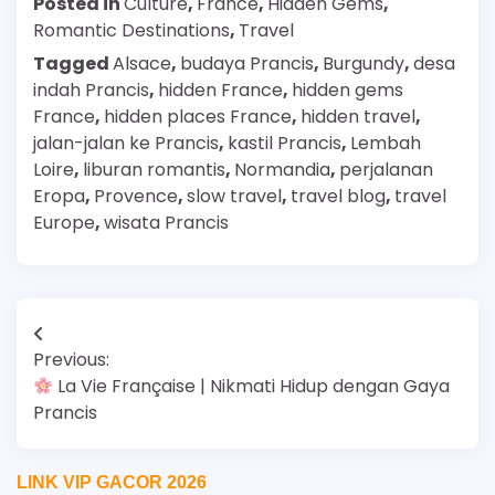
Posted in
Culture
,
France
,
Hidden Gems
,
Romantic Destinations
,
Travel
Tagged
Alsace
,
budaya Prancis
,
Burgundy
,
desa
indah Prancis
,
hidden France
,
hidden gems
France
,
hidden places France
,
hidden travel
,
jalan-jalan ke Prancis
,
kastil Prancis
,
Lembah
Loire
,
liburan romantis
,
Normandia
,
perjalanan
Eropa
,
Provence
,
slow travel
,
travel blog
,
travel
Europe
,
wisata Prancis
Post
Previous:
navigation
La Vie Française | Nikmati Hidup dengan Gaya
Prancis
LINK VIP GACOR 2026