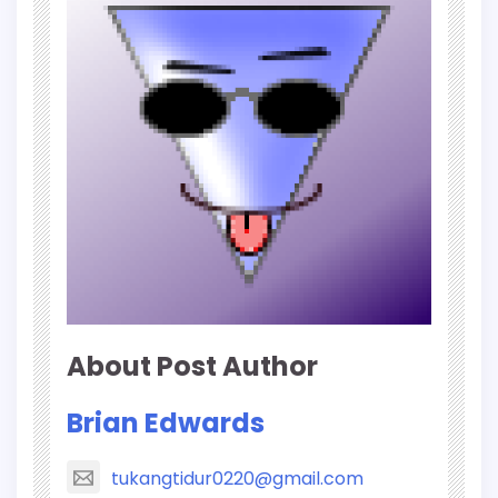
About Post Author
Brian Edwards
tukangtidur0220@gmail.com